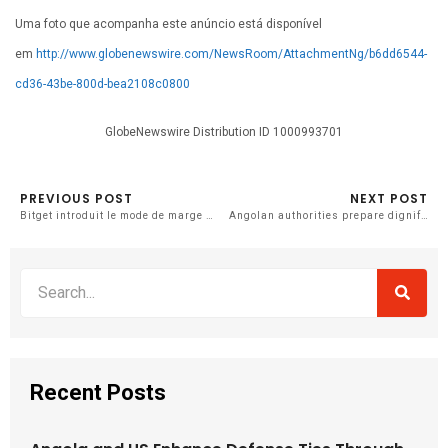
Uma foto que acompanha este anúncio está disponível
em
http://www.globenewswire.com/NewsRoom/AttachmentNg/b6dd6544-
cd36-43be-800d-bea2108c0800
GlobeNewswire Distribution ID 1000993701
PREVIOUS POST
NEXT POST
Bitget introduit le mode de marge multi-actifs pour les contrats à terme USDT-M, améliorant ainsi l’efficacité du capital
Angolan authorities prepare dignified reception for Joe Biden
Recent Posts