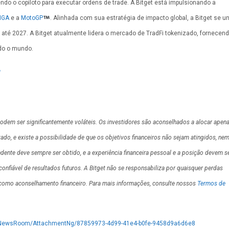
ndo o copiloto para executar ordens de trade. A Bitget está impulsionando a
IGA
e a
MotoGP
. Alinhada com sua estratégia de impacto global, a Bitget se un
até 2027. A Bitget atualmente lidera o mercado de TradFi tokenizado, fornecen
odo o mundo.
d
 podem ser significantemente voláteis. Os investidores são aconselhados a alocar apen
do, e existe a possibilidade de que os objetivos financeiros não sejam atingidos, ne
dente deve sempre ser obtido, e a experiência financeira pessoal e a posição devem s
iável de resultados futuros. A Bitget não se responsabiliza por quaisquer perdas
 como aconselhamento financeiro. Para mais informações, consulte nossos
Termos de
/NewsRoom/AttachmentNg/87859973-4d99-41e4-b0fe-9458d9a6d6e8