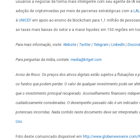
usuários a negociar de forma mais inteligente com seu agente de IA se
adoção de criptomoedas por meio de parcerias estratégicas com a
LAL
à
UNICEF
em apoio ao ensino de blockchain para 1,1 milhão de pessoas 
as taxas mais baixas do setor e a maior liquidez em 150 regiões em t
Para mais informação, visite:
Website
|
Twitter
|
Telegram
|
LinkedIn
|
Discor
Para perguntas da mídia, contate:
media@bitget.com
Aviso de Risco: Os preços dos ativos digitais estão sujeitos a flutuações e
os fundos que podem perder. O valor de qualquer investimento pode ser afeta
que o investimento principal recuperado. Aconselhamento financeiro indepen
cuidadosamente consideradas. O desempenho passado não é um indicador conf
potenciais incorridas. Nada contido neste documento deve ser interpretado
Uso
.
Foto deste comunicado disponível em
http://www.globenewswire.com