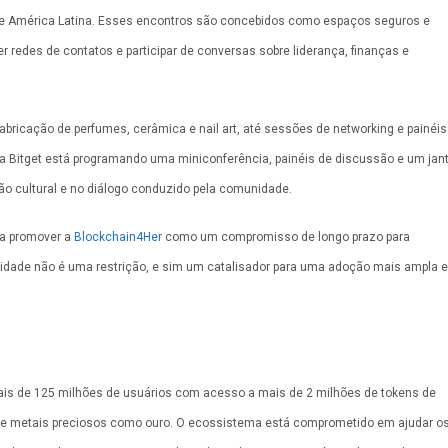
CEI e América Latina. Esses encontros são concebidos como espaços seguros e
 redes de contatos e participar de conversas sobre liderança, finanças e
 fabricação de perfumes, cerâmica e nail art, até sessões de networking e painéis
a Bitget está programando uma miniconferência, painéis de discussão e um jan
ão cultural e no diálogo conduzido pela comunidade.
 a promover a
Blockchain4Her
como um compromisso de longo prazo para
sidade não é uma restrição, e sim um catalisador para uma adoção mais ampla e
s de 125 milhões de usuários com acesso a mais de 2 milhões de tokens de
 e metais preciosos como ouro. O ecossistema está comprometido em ajudar o