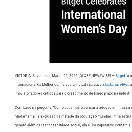
VICTORIA, Seychelles, March 05, 2026 (GLOBE NEWSWIRE) —
Bitget
, a
Internacional da Mulher com a sua principal iniciativa
Blockchain4Her
, 
impulsionadores críticos para o crescimento de longo prazo na indústri
Com base na pergunta “Como podemos alcançar a adoção em massa sem
fundamental: a exclusão da metade da população mundial limita estrutur
gênero além da responsabilidade social, ela é um imperativo comercia