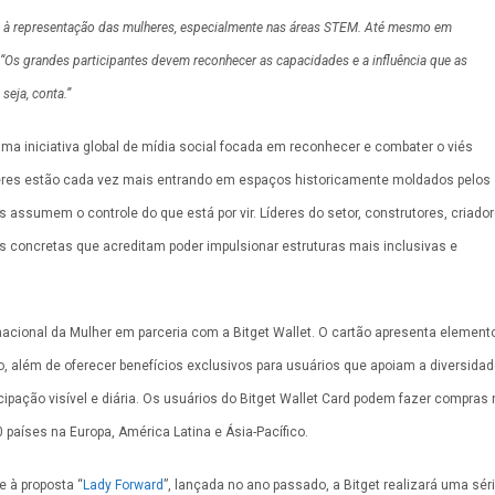
 à representação das mulheres, especialmente nas áreas STEM. Até mesmo em
“Os grandes participantes devem reconhecer as capacidades e a influência que as
seja, conta.”
uma iniciativa global de mídia social focada em reconhecer e combater o viés
eres estão cada vez mais entrando em espaços historicamente moldados pelos
ssumem o controle do que está por vir. Líderes do setor, construtores, criado
s concretas que acreditam poder impulsionar estruturas mais inclusivas e
rnacional da Mulher em parceria com a Bitget Wallet. O cartão apresenta element
 além de oferecer benefícios exclusivos para usuários que apoiam a diversida
ipação visível e diária. Os usuários do Bitget Wallet Card podem fazer compras 
países na Europa, América Latina e Ásia-Pacífico.
 à proposta “
Lady Forward
”, lançada no ano passado, a Bitget realizará uma sér