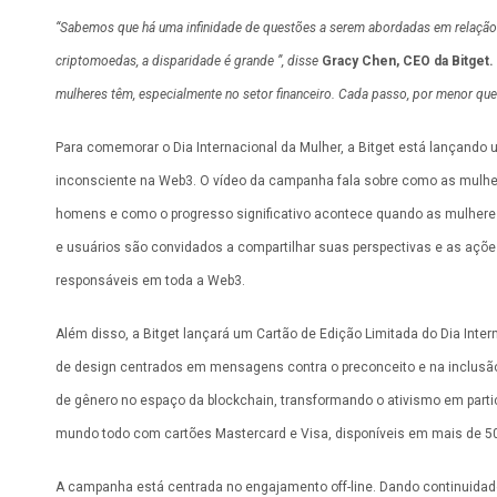
“Sabemos que há uma infinidade de questões a serem abordadas em relação
criptomoedas, a disparidade é grande ”, disse
Gracy Chen, CEO da Bitget.
mulheres têm, especialmente no setor financeiro. Cada passo, por menor que 
Para comemorar o Dia Internacional da Mulher, a Bitget está lançando 
inconsciente na Web3. O vídeo da campanha fala sobre como as mulh
homens e como o progresso significativo acontece quando as mulheres a
e usuários são convidados a compartilhar suas perspectivas e as açõe
responsáveis em toda a Web3.
Além disso, a Bitget lançará um Cartão de Edição Limitada do Dia Inte
de design centrados em mensagens contra o preconceito e na inclusão,
de gênero no espaço da blockchain, transformando o ativismo em partic
mundo todo com cartões Mastercard e Visa, disponíveis em mais de 50 
A campanha está centrada no engajamento off-line. Dando continuidade