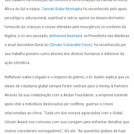
seu trabalho na resolução de conflitos e reconciliação na Irlanda do Norte,
África do Sul e Iraque.
Zannah Bukar Mustapha
foi reconhecido pelo apoio
psicológico, educacional, espiritual e outros apoios ao desenvolvimento
fornecido às crianças e viúvas afetadas pela insurgência no nordeste da
Nigéria, e no ano passado,
Mohamed Nasheed
, ex-Presidente das Maldivas
e atual Secretário-Geral do
Climate Vulnerable Forum
, foi reconhecido por
seu trabalho pioneiro como ativista dos direitos humanos e defensor da
ação climática.
Refletindo sobre o legado e o impacto do prêmio, o Dr. Kaelin explica que os
ideais de cidadania global sempre foram centrais para a Henley & Partners.
Através da sua colaboração com a Andan Foundation, a empresa estende
apoio vital a indivíduos deslocados por conflitos, guerras e crises
relacionadas ao clima. “Cada um dos nossos agraciados com o Global
Citizen Award nos comoveu com sua coragem para enfrentar desafios que
muitos consideram esmagadores”, diz ele. “As questões globais de hoje