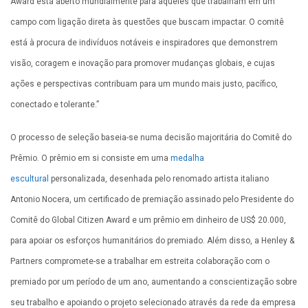
Award está aberto mundialmente para aqueles que trabalham em um
campo com ligação direta às questões que buscam impactar. O comitê
está à procura de indivíduos notáveis e inspiradores que demonstrem
visão, coragem e inovação para promover mudanças globais, e cujas
ações e perspectivas contribuam para um mundo mais justo, pacífico,
conectado e tolerante.”
O processo de seleção baseia-se numa decisão majoritária do Comitê do
Prêmio. O prêmio em si consiste em uma
medalha
escultural
personalizada, desenhada pelo renomado artista italiano
Antonio Nocera, um certificado de premiação assinado pelo Presidente do
Comitê do Global Citizen Award e um prêmio em dinheiro de US$ 20.000,
para apoiar os esforços humanitários do premiado. Além disso, a Henley &
Partners compromete-se a trabalhar em estreita colaboração com o
premiado por um período de um ano, aumentando a conscientização sobre
seu trabalho e apoiando o projeto selecionado através da rede da empresa